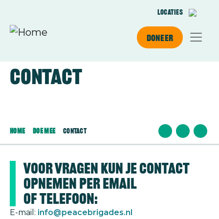
Overslaan en naar de inhoud gaan
Locaties
Doneer
Contact
Afbeelding
Home
Doe Mee
Contact
Voor vragen kun je contact
opnemen per email
of telefoon:
E-mail:
info@peacebrigades.nl