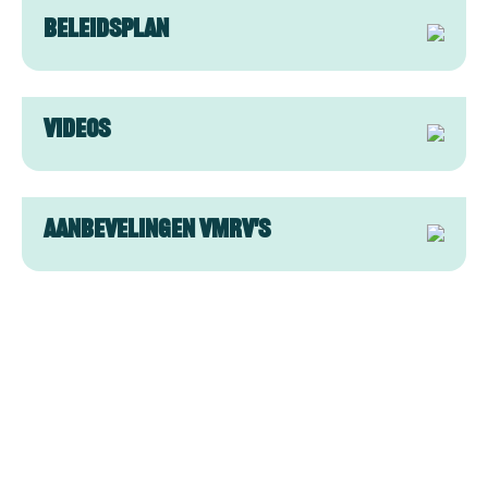
Beleidsplan
Afbeelding
Videos
Afbeelding
Aanbevelingen VMRV's