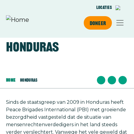
Overslaan en naar de inhoud gaan
Locaties
Doneer
Honduras
Afbeelding
Home
Honduras
Sinds de staatsgreep van 2009 in Honduras heeft
Peace Brigades International (PBI) met groeiende
bezorgdheid vastgesteld dat de situatie van
mensenrechtenverdedigers in het land steeds
verder verslechtert. Vanwege het vele geweld dat